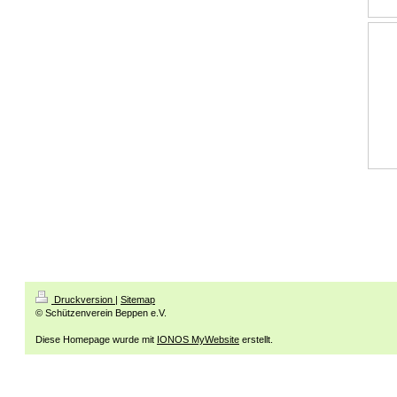
Druckversion
|
Sitemap
© Schützenverein Beppen e.V.
Diese Homepage wurde mit
IONOS MyWebsite
erstellt.